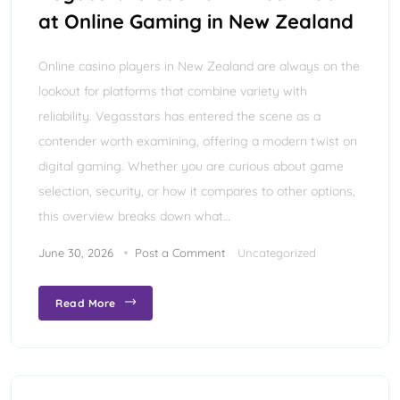
at Online Gaming in New Zealand
Online casino players in New Zealand are always on the
lookout for platforms that combine variety with
reliability. Vegasstars has entered the scene as a
contender worth examining, offering a modern twist on
digital gaming. Whether you are curious about game
selection, security, or how it compares to other options,
this overview breaks down what…
June 30, 2026
Post a Comment
Uncategorized
Read More