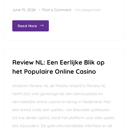
June 15, 2026
Post a Comment
Uncategorized
Read More
Review NL: Een Eerlijke Blik op
het Populaire Online Casino
Waarom Review NL de Moeite Waard Is Review NL
heeft zich snel gevestigd als een betrouwbare en
vermakelijke online casino-ervaring in Nederland. Met
een breed scala aan spellen, van klassieke gokkasten
tot live dealer-opties, biedt het platform voor elke speler
iets bijzonders. De gebruiksvriendelijke interface en de