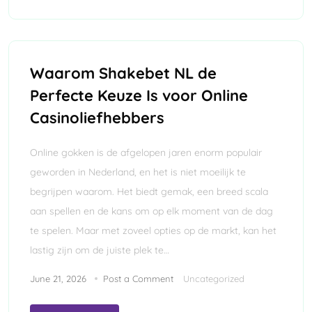
Waarom Shakebet NL de
Perfecte Keuze Is voor Online
Casinoliefhebbers
Online gokken is de afgelopen jaren enorm populair
geworden in Nederland, en het is niet moeilijk te
begrijpen waarom. Het biedt gemak, een breed scala
aan spellen en de kans om op elk moment van de dag
te spelen. Maar met zoveel opties op de markt, kan het
lastig zijn om de juiste plek te…
June 21, 2026
Post a Comment
Uncategorized