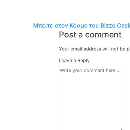
Previous Post
Μπείτε στον Κόσμο του Bizzo Casi
Post a comment
Your email address will not be p
Leave a Reply