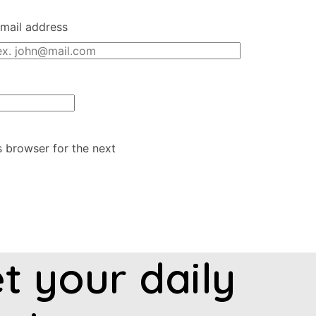
mail address
s browser for the next
t your daily