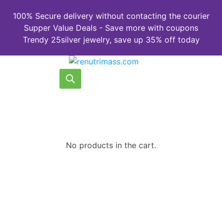
100% Secure delivery without contacting the courier
Supper Value Deals - Save more with coupons
Trendy 25silver jewelry, save up 35% off today
No products in the cart.