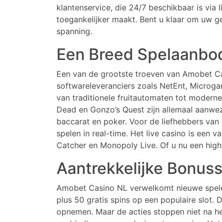
klantenservice, die 24/7 beschikbaar is via 
toegankelijker maakt. Bent u klaar om uw g
spanning.
Een Breed Spelaanbod
Een van de grootste troeven van Amobet C
softwareleveranciers zoals NetEnt, Microga
van traditionele fruitautomaten tot moderne
Dead en Gonzo’s Quest zijn allemaal aanwezi
baccarat en poker. Voor de liefhebbers van 
spelen in real-time. Het live casino is een
Catcher en Monopoly Live. Of u nu een high ro
Aantrekkelijke Bonus
Amobet Casino NL verwelkomt nieuwe speler
plus 50 gratis spins op een populaire slot. 
opnemen. Maar de acties stoppen niet na h