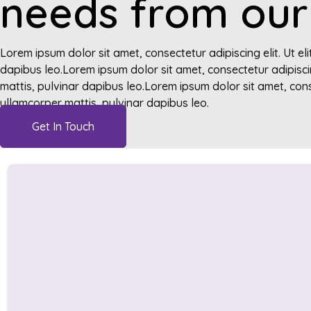
needs from our
Lorem ipsum dolor sit amet, consectetur adipiscing elit. Ut eli
dapibus leo.Lorem ipsum dolor sit amet, consectetur adipiscing 
mattis, pulvinar dapibus leo.Lorem ipsum dolor sit amet, consec
ullamcorper mattis, pulvinar dapibus leo.
Get In Touch