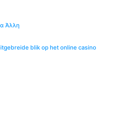
ία Άλλη
Next Post
tgebreide blik op het online casino