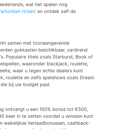
t Nederlands, wat het spelen nog
//amonbet-nl.bet/
en ontdek zelf de
werkt samen met toonaangevende
derden gokkasten beschikbaar, variërend
 Populaire titels zoals Starburst, Book of
elspellen, waaronder blackjack, roulette,
eelte, waar u tegen echte dealers kunt
ack, roulette en zelfs spelshows zoals Dream
l die bij uw budget past.
ng ontvangt u een 100% bonus tot €500,
30 keer in te zetten voordat u winsten kunt
an wekelijkse herlaadbonussen, cashback-