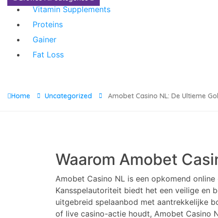
Vitamin Supplements
Proteins
Gainer
Fat Loss
Home
Uncategorized
Amobet Casino NL: De Ultieme Go
Waarom Amobet Casin
Amobet Casino NL is een opkomend online c
Kansspelautoriteit biedt het een veilige e
uitgebreid spelaanbod met aantrekkelijke bo
of live casino-actie houdt, Amobet Casino N