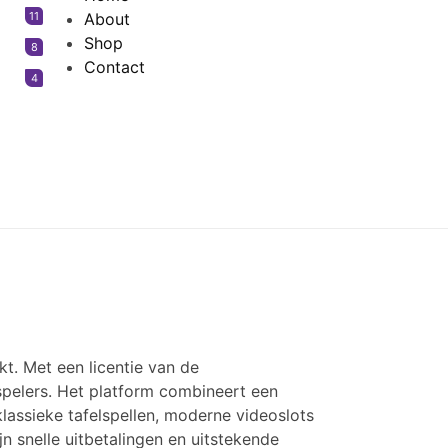
11
About
Shop
8
Contact
4
. Met een licentie van de
spelers. Het platform combineert een
lassieke tafelspellen, moderne videoslots
n snelle uitbetalingen en uitstekende