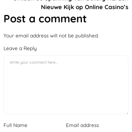
Nieuwe Kijk op Online Casino’s
Post a comment
Your email address will not be published.
Leave a Reply
Full Name
Email address