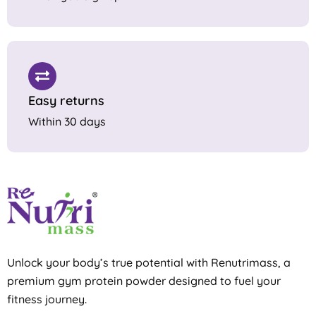
Easy returns
Within 30 days
Unlock your body’s true potential with Renutrimass, a
premium gym protein powder designed to fuel your
fitness journey.