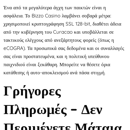
Ένα από τα μεγαλύτερα άγχη των παικτών είναι η
ασφάλεια. Το Bizzo Casino λαμβάνει σοβαρά μέτρα:
χρησιμοποιεί κρυπτογράφηση SSL 128-bit, διαθέτει άδεια
από την κυβέρνηση του Curacao και υποβάλλεται σε
τακτικούς ελέγχους από ανεξάρτητους φορείς (όπως η
eCOGRA). Τα προσωπικά σας δεδομένα και οι συναλλαγές
σας είναι προστατευμένα, και η πολιτική υπεύθυνου
παιχνιδιού είναι ξεκάθαρη. Μπορείτε να θέσετε όρια
κατάθεσης ή αυτο-αποκλεισμού ανά πάσα στιγμή.
Γρήγορες
Πληρωμές – Δεν
Περιμένετε Μάταια