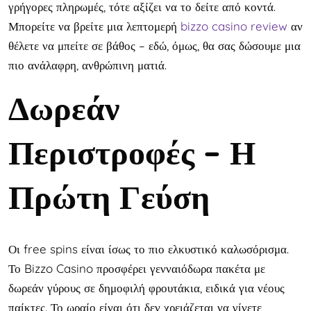
γρήγορες πληρωμές, τότε αξίζει να το δείτε από κοντά.
Μπορείτε να βρείτε μια λεπτομερή
bizzo casino review
αν
θέλετε να μπείτε σε βάθος – εδώ, όμως, θα σας δώσουμε μια
πιο ανάλαφρη, ανθρώπινη ματιά.
Δωρεάν
Περιστροφές – Η
Πρώτη Γεύση
Οι free spins είναι ίσως το πιο ελκυστικό καλωσόρισμα.
Το Bizzo Casino προσφέρει γενναιόδωρα πακέτα με
δωρεάν γύρους σε δημοφιλή φρουτάκια, ειδικά για νέους
παίκτες. Το ωραίο είναι ότι δεν χρειάζεται να γίνετε