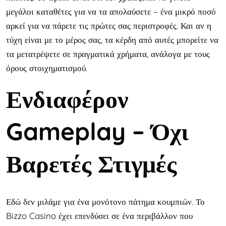
μεγάλοι καταθέτες για να τα απολαύσετε – ένα μικρό ποσό
αρκεί για να πάρετε τις πρώτες σας περιστροφές. Και αν η
τύχη είναι με το μέρος σας, τα κέρδη από αυτές μπορείτε να
τα μετατρέψετε σε πραγματικά χρήματα, ανάλογα με τους
όρους στοιχηματισμού.
Ενδιαφέρον
Gameplay – Όχι
Βαρετές Στιγμές
Εδώ δεν μιλάμε για ένα μονότονο πάτημα κουμπιών. Το
Bizzo Casino έχει επενδύσει σε ένα περιβάλλον που