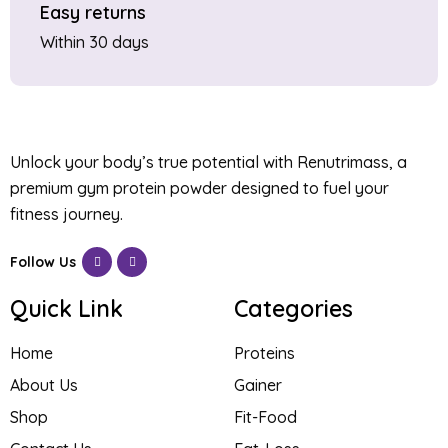
Easy returns
Within 30 days
Unlock your body’s true potential with Renutrimass, a
premium gym protein powder designed to fuel your
fitness journey.
Follow Us
Quick Link
Categories
Home
Proteins
About Us
Gainer
Shop
Fit-Food