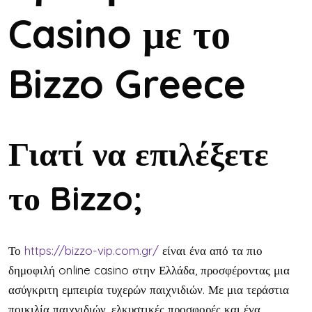
Casino με το
Bizzo Greece
Γιατί να επιλέξετε
το Bizzo;
Το
https://bizzo-vip.com.gr/
είναι ένα από τα πιο
δημοφιλή online casino στην Ελλάδα, προσφέροντας μια
ασύγκριτη εμπειρία τυχερών παιχνιδιών. Με μια τεράστια
ποικιλία παιχνιδιών, ελκυστικές προσφορές και ένα