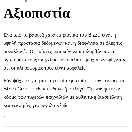
Αξιοπιστία
Ένα από τα βασικά χαρακτηριστικά του Bizzo είναι η
υψηλή προστασία δεδομένων και η διαφάνεια σε όλες τις
συναλλαγές. Οι παίκτες μπορούν να απολαμβάνουν τα
αγαπημένα τους παιχνίδια με απόλυτη ησυχία, γνωρίζοντας
ότι οι πληροφορίες τους είναι ασφαλείς.
Εάν ψάχνετε για μια κορυφαία εμπειρία online casino, το
Bizzo Greece είναι η ιδανική επιλογή. Εξερευνήστε τον
κόσμο των τυχερών παιχνιδιών με αυθεντική διασκέδαση
και ευκαιρίες για μεγάλα κέρδη.
“`