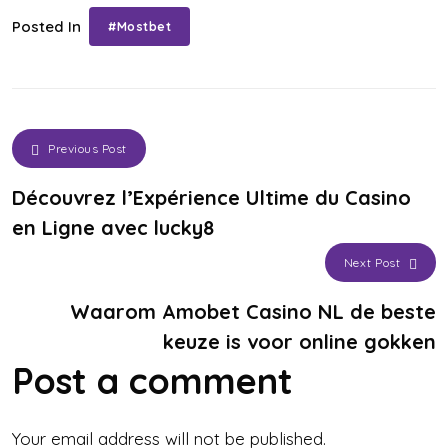
Posted In
#Mostbet
Previous Post
Découvrez l’Expérience Ultime du Casino
en Ligne avec lucky8
Next Post
Waarom Amobet Casino NL de beste
keuze is voor online gokken
Post a comment
Your email address will not be published.