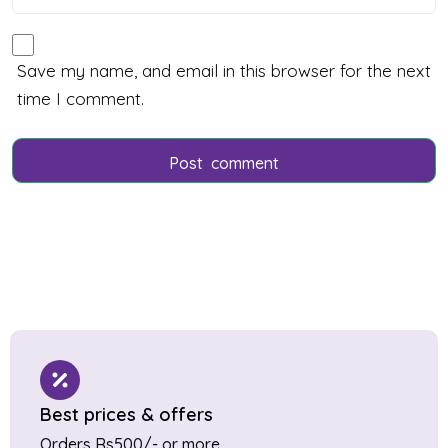
Save my name, and email in this browser for the next
time I comment.
Best prices & offers
Orders Rs500/- or more