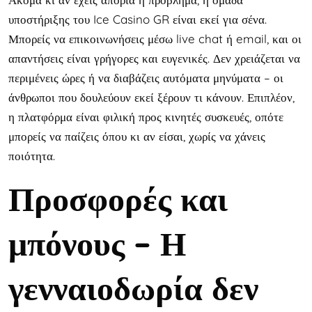
υποστήριξης του Ice Casino GR είναι εκεί για σένα.
Μπορείς να επικοινωνήσεις μέσω live chat ή email, και οι
απαντήσεις είναι γρήγορες και ευγενικές. Δεν χρειάζεται να
περιμένεις ώρες ή να διαβάζεις αυτόματα μηνύματα – οι
άνθρωποι που δουλεύουν εκεί ξέρουν τι κάνουν. Επιπλέον,
η πλατφόρμα είναι φιλική προς κινητές συσκευές, οπότε
μπορείς να παίζεις όπου κι αν είσαι, χωρίς να χάνεις
ποιότητα.
Προσφορές και
μπόνους – Η
γενναιοδωρία δεν