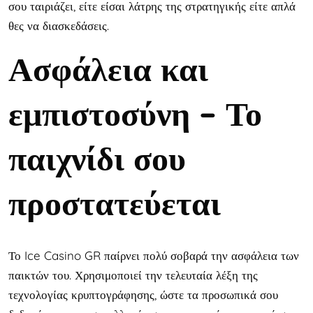
σου ταιριάζει, είτε είσαι λάτρης της στρατηγικής είτε απλά
θες να διασκεδάσεις.
Ασφάλεια και
εμπιστοσύνη – Το
παιχνίδι σου
προστατεύεται
Το Ice Casino GR παίρνει πολύ σοβαρά την ασφάλεια των
παικτών του. Χρησιμοποιεί την τελευταία λέξη της
τεχνολογίας κρυπτογράφησης, ώστε τα προσωπικά σου