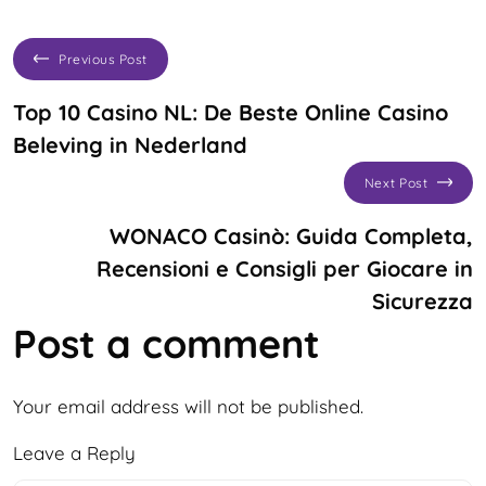
Previous Post
Top 10 Casino NL: De Beste Online Casino
Beleving in Nederland
Next Post
WONACO Casinò: Guida Completa,
Recensioni e Consigli per Giocare in
Sicurezza
Post a comment
Your email address will not be published.
Leave a Reply