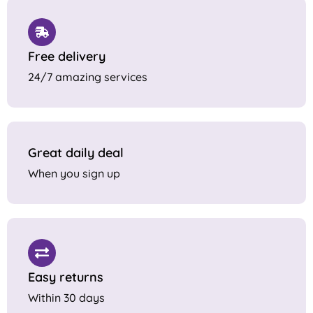
Free delivery
24/7 amazing services
Great daily deal
When you sign up
Easy returns
Within 30 days