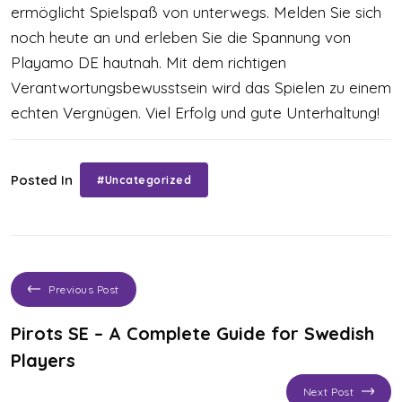
ermöglicht Spielspaß von unterwegs. Melden Sie sich
noch heute an und erleben Sie die Spannung von
Playamo DE hautnah. Mit dem richtigen
Verantwortungsbewusstsein wird das Spielen zu einem
echten Vergnügen. Viel Erfolg und gute Unterhaltung!
Posted In
#Uncategorized
Previous Post
Pirots SE – A Complete Guide for Swedish
Players
Next Post