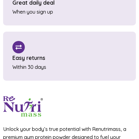
Great daily deal
When you sign up
Easy returns
Within 30 days
Unlock your body’s true potential with Renutrimass, a
premium gym protein powder designed to fuel your