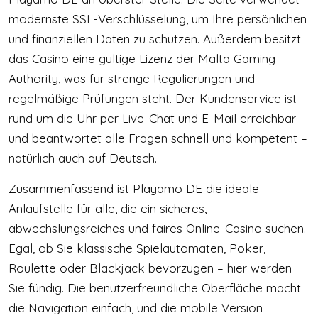
modernste SSL-Verschlüsselung, um Ihre persönlichen
und finanziellen Daten zu schützen. Außerdem besitzt
das Casino eine gültige Lizenz der Malta Gaming
Authority, was für strenge Regulierungen und
regelmäßige Prüfungen steht. Der Kundenservice ist
rund um die Uhr per Live-Chat und E-Mail erreichbar
und beantwortet alle Fragen schnell und kompetent –
natürlich auch auf Deutsch.
Zusammenfassend ist Playamo DE die ideale
Anlaufstelle für alle, die ein sicheres,
abwechslungsreiches und faires Online-Casino suchen.
Egal, ob Sie klassische Spielautomaten, Poker,
Roulette oder Blackjack bevorzugen – hier werden
Sie fündig. Die benutzerfreundliche Oberfläche macht
die Navigation einfach, und die mobile Version