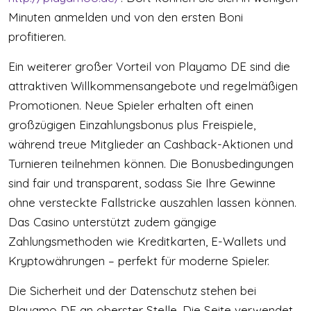
Minuten anmelden und von den ersten Boni
profitieren.
Ein weiterer großer Vorteil von Playamo DE sind die
attraktiven Willkommensangebote und regelmäßigen
Promotionen. Neue Spieler erhalten oft einen
großzügigen Einzahlungsbonus plus Freispiele,
während treue Mitglieder an Cashback-Aktionen und
Turnieren teilnehmen können. Die Bonusbedingungen
sind fair und transparent, sodass Sie Ihre Gewinne
ohne versteckte Fallstricke auszahlen lassen können.
Das Casino unterstützt zudem gängige
Zahlungsmethoden wie Kreditkarten, E-Wallets und
Kryptowährungen – perfekt für moderne Spieler.
Die Sicherheit und der Datenschutz stehen bei
Playamo DE an oberster Stelle. Die Seite verwendet