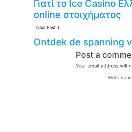
Γιατί το Ice Casino Ε
online στοιχήματος
Next Post
Ontdek de spanning v
Post a comme
Your email address will n