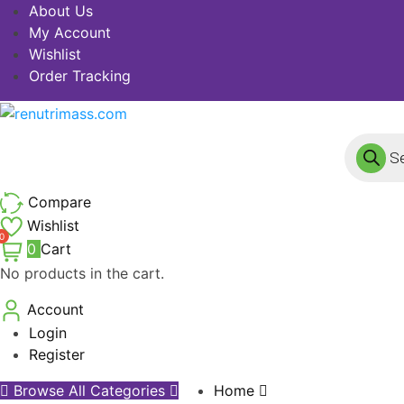
About Us
My Account
Wishlist
Order Tracking
Product
search
Compare
Wishlist
0
Cart
No products in the cart.
Account
Login
Register
Browse All Categories
Home