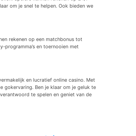
klaar om je snel te helpen. Ook bieden we
nnen rekenen op een matchbonus tot
alty-programma’s en toernooien met
rmakelijk en lucratief online casino. Met
e gokervaring. Ben je klaar om je geluk te
verantwoord te spelen en geniet van de