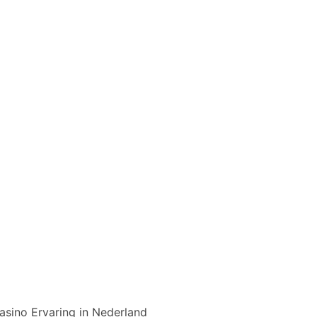
asino Ervaring in Nederland