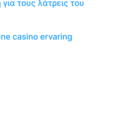
 για τους λάτρεις του
ne casino ervaring