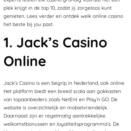
plek krijgt in de top 10, zodat jij zorgeloos kunt
genieten. Lees verder en ontdek welk online casino
het beste bij jou past.
1. Jack’s Casino
Online
Jack’s Casino is een begrip in Nederland, ook online.
Het platform biedt een breed scala aan gokkasten
van topaanbieders zoals NetEnt en Play’n GO. De
website is overzichtelijk en mobielvriendelijk.
Daarnaast zijn er regelmatig aantrekkelijke
welkomstbonussen en loyaliteitsprogramma’s. De