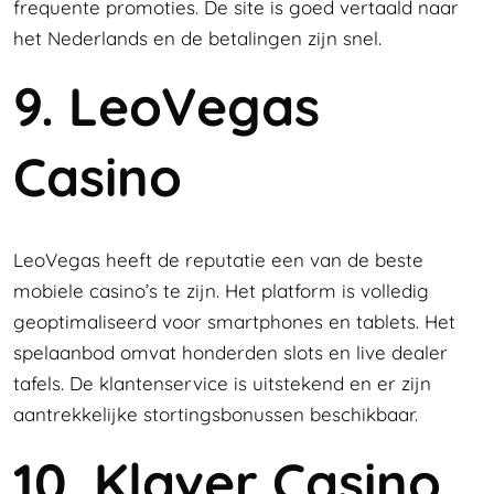
frequente promoties. De site is goed vertaald naar
het Nederlands en de betalingen zijn snel.
9. LeoVegas
Casino
LeoVegas heeft de reputatie een van de beste
mobiele casino’s te zijn. Het platform is volledig
geoptimaliseerd voor smartphones en tablets. Het
spelaanbod omvat honderden slots en live dealer
tafels. De klantenservice is uitstekend en er zijn
aantrekkelijke stortingsbonussen beschikbaar.
10. Klaver Casino