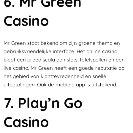
6. Mr Green
Casino
Mr Green staat bekend om zijn groene thema en
gebruiksvriendelijke interface. Het online casino
biedt een breed scala aan slots, tafelspellen en een
live casino. Mr Green heeft een goede reputatie op
het gebied van klanttevredenheid en snelle
uitbetalingen. Ook de mobiele app is uitstekend.
7. Play’n Go
Casino