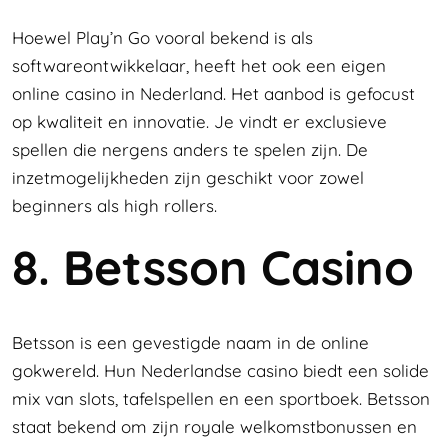
Hoewel Play’n Go vooral bekend is als
softwareontwikkelaar, heeft het ook een eigen
online casino in Nederland. Het aanbod is gefocust
op kwaliteit en innovatie. Je vindt er exclusieve
spellen die nergens anders te spelen zijn. De
inzetmogelijkheden zijn geschikt voor zowel
beginners als high rollers.
8. Betsson Casino
Betsson is een gevestigde naam in de online
gokwereld. Hun Nederlandse casino biedt een solide
mix van slots, tafelspellen en een sportboek. Betsson
staat bekend om zijn royale welkomstbonussen en