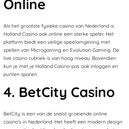
Online
Als het grootste fysieke casino van Nederland is
Holland Casino ook online een sterke speler. Het
platform biedt een veilige speelomgeving met
spellen van Microgaming en Evolution Gaming. De
live casino rubriek is van hoog niveau. Bovendien
kun je met je Holland Casino-pas ook inloggen en
punten sparen.
4. BetCity Casino
BetCity is een van de snelst groeiende online
casino’s in Nederland. Het heeft een modern design