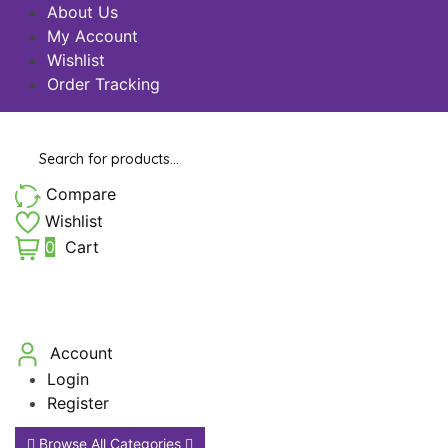
About Us
My Account
Wishlist
Order Tracking
Compare
Wishlist
0
Cart
Account
Login
Register
Browse All Categories