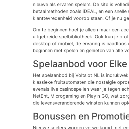
nieuwe als ervaren spelers. De site is volle
betaalmethoden zoals iDEAL, en een snelle 
klanttevredenheid voorop staan. Of je nu gen
Om te beginnen hoef je alleen maar een ac
uitgebreide spelbibliotheek. Ook kun je pr
desktop of mobiel, de ervaring is naadloos e
beginnen met spelen en genieten van alle vo
Spelaanbod voor Elke
Het spelaanbod bij Voltslot NL is indrukwek
klassieke fruitautomaten die nostalgie oproep
evenals live casinospellen waar je tegen e
NetEnt, Microgaming en Play’n GO, wat zorg
die levensveranderende winsten kunnen oplev
Bonussen en Promoti
Nieuwe spelers worden verwelkomd met een 