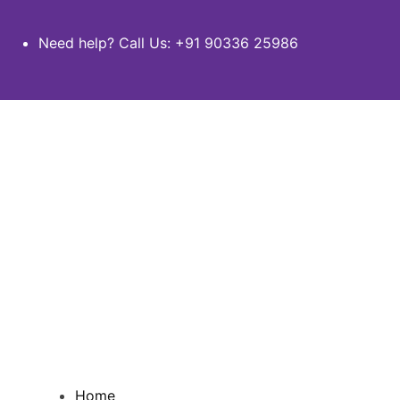
Need help? Call Us:
+91 90336 25986
Supper Value Deals - Save more with coupons
Home