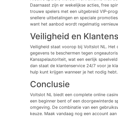
Daarnaast zijn er wekelijkse acties, free s
trouwe spelers met een uitgebreid VIP-pro
snellere uitbetalingen en speciale promotie
want het aanbod wordt regelmatig vernieuwd
Veiligheid en Klanten
Veiligheid staat voorop bij Voltslot NL. He
gegevens te beschermen tegen ongeautorisee
Kansspelautoriteit, wat een eerlijk speelvel
dan staat de klantenservice 24/7 voor je klaar
hulp kunt krijgen wanneer je het nodig heb
Conclusie
Voltslot NL biedt een complete online casin
een beginner bent of een doorgewinterde spel
omgeving. De combinatie van een gebruiksvr
keuze. Maak vandaag nog een account aan en