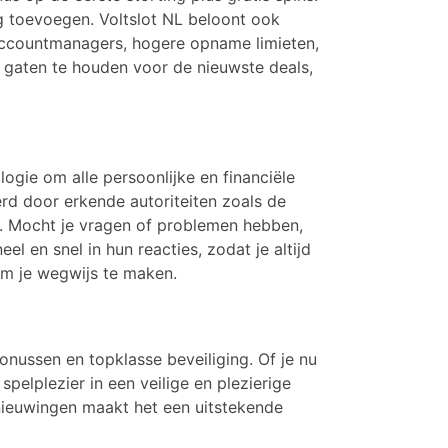
ng toevoegen. Voltslot NL beloont ook
accountmanagers, hogere opname limieten,
e gaten te houden voor de nieuwste deals,
ogie om alle persoonlijke en financiële
rd door erkende autoriteiten zoals de
ijn. Mocht je vragen of problemen hebben,
el en snel in hun reacties, zodat je altijd
om je wegwijs te maken.
onussen en topklasse beveiliging. Of je nu
pelplezier in een veilige en plezierige
nieuwingen maakt het een uitstekende