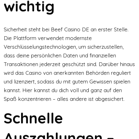
wichtig
Sicherheit steht bei Beef Casino DE an erster Stelle.
Die Plattform verwendet modernste
Verschlüsselungstechnologien, um sicherzustellen,
dass deine persönlichen Daten und finanziellen
Transaktionen jederzeit geschützt sind. Darüber hinaus
wird das Casino von anerkannten Behörden reguliert
und lizenziert, sodass du mit gutem Gewissen spielen
kannst. Hier kannst du dich voll und ganz auf den
Spaß konzentrieren – alles andere ist abgesichert.
Schnelle
Auszahlungen –