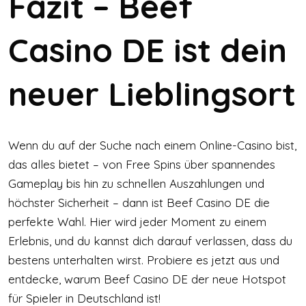
Fazit – Beef
Casino DE ist dein
neuer Lieblingsort
Wenn du auf der Suche nach einem Online-Casino bist,
das alles bietet – von Free Spins über spannendes
Gameplay bis hin zu schnellen Auszahlungen und
höchster Sicherheit – dann ist Beef Casino DE die
perfekte Wahl. Hier wird jeder Moment zu einem
Erlebnis, und du kannst dich darauf verlassen, dass du
bestens unterhalten wirst. Probiere es jetzt aus und
entdecke, warum Beef Casino DE der neue Hotspot
für Spieler in Deutschland ist!