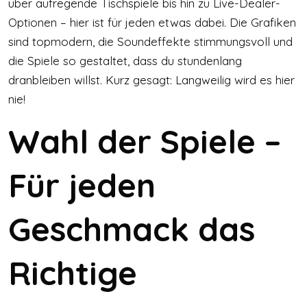
über aufregende Tischspiele bis hin zu Live-Dealer-
Optionen – hier ist für jeden etwas dabei. Die Grafiken
sind topmodern, die Soundeffekte stimmungsvoll und
die Spiele so gestaltet, dass du stundenlang
dranbleiben willst. Kurz gesagt: Langweilig wird es hier
nie!
Wahl der Spiele –
Für jeden
Geschmack das
Richtige