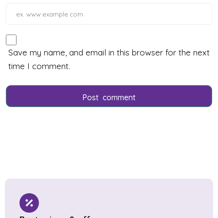
Save my name, and email in this browser for the next
time I comment.