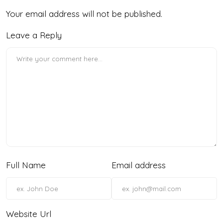
Your email address will not be published.
Leave a Reply
Full Name
Email address
Website Url