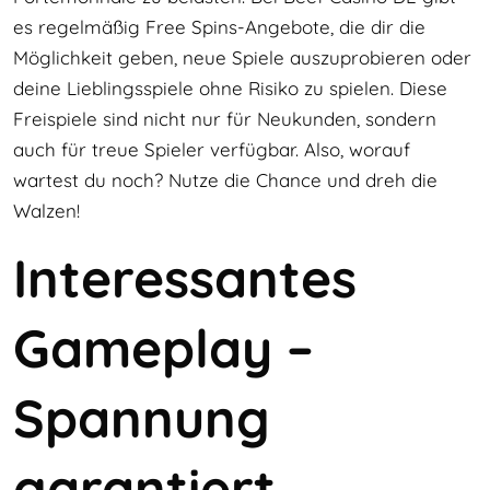
es regelmäßig Free Spins-Angebote, die dir die
Möglichkeit geben, neue Spiele auszuprobieren oder
deine Lieblingsspiele ohne Risiko zu spielen. Diese
Freispiele sind nicht nur für Neukunden, sondern
auch für treue Spieler verfügbar. Also, worauf
wartest du noch? Nutze die Chance und dreh die
Walzen!
Interessantes
Gameplay –
Spannung
garantiert