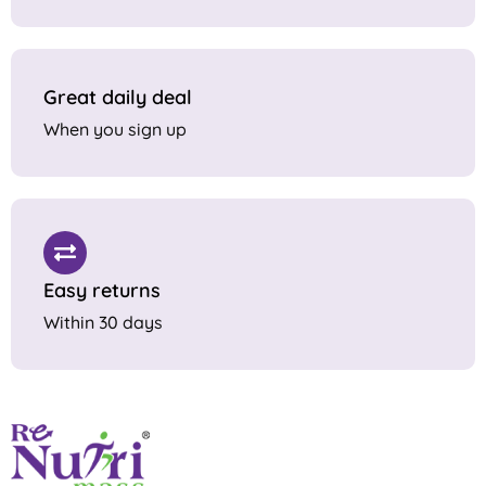
Great daily deal
When you sign up
Easy returns
Within 30 days