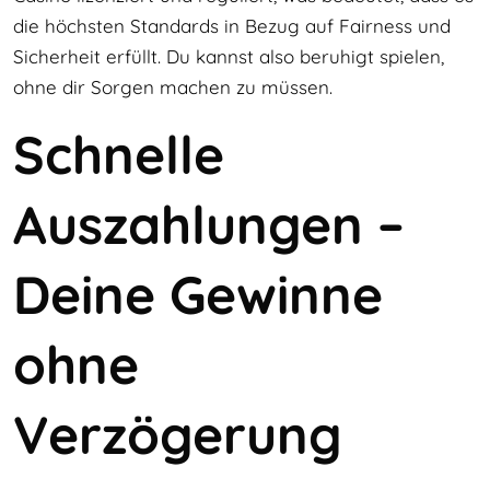
die höchsten Standards in Bezug auf Fairness und
Sicherheit erfüllt. Du kannst also beruhigt spielen,
ohne dir Sorgen machen zu müssen.
Schnelle
Auszahlungen –
Deine Gewinne
ohne
Verzögerung