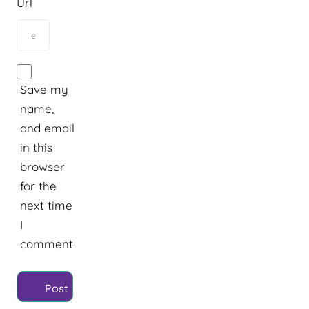
Url
Save my
name,
and email
in this
browser
for the
next time
I
comment.