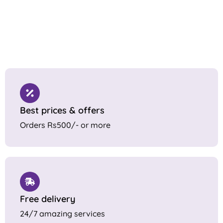
Best prices & offers
Orders Rs500/- or more
Free delivery
24/7 amazing services