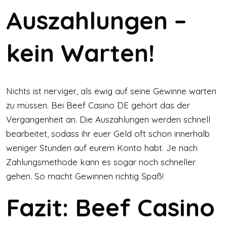
Auszahlungen –
kein Warten!
Nichts ist nerviger, als ewig auf seine Gewinne warten
zu müssen. Bei Beef Casino DE gehört das der
Vergangenheit an. Die Auszahlungen werden schnell
bearbeitet, sodass ihr euer Geld oft schon innerhalb
weniger Stunden auf eurem Konto habt. Je nach
Zahlungsmethode kann es sogar noch schneller
gehen. So macht Gewinnen richtig Spaß!
Fazit: Beef Casino