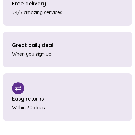
Free delivery
24/7 amazing services
Great daily deal
When you sign up
Easy returns
Within 30 days