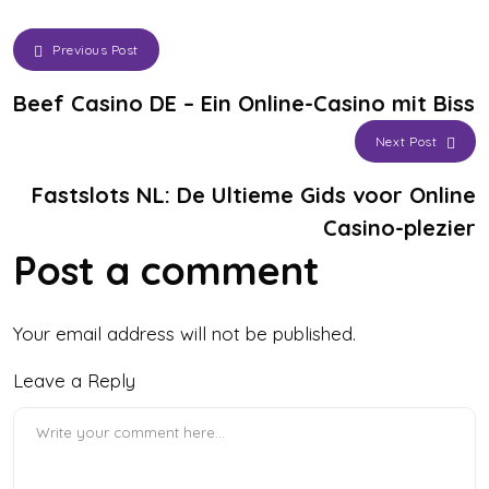
Previous Post
Beef Casino DE – Ein Online-Casino mit Biss
Next Post
Fastslots NL: De Ultieme Gids voor Online
Casino-plezier
Post a comment
Your email address will not be published.
Leave a Reply