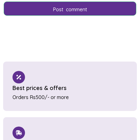
Best prices & offers
Orders Rs500/- or more