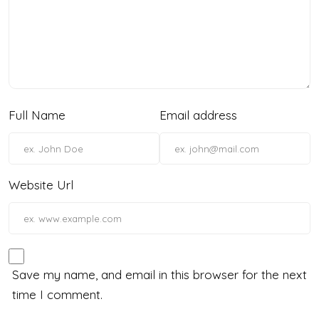
Full Name
Email address
Website Url
Save my name, and email in this browser for the next
time I comment.