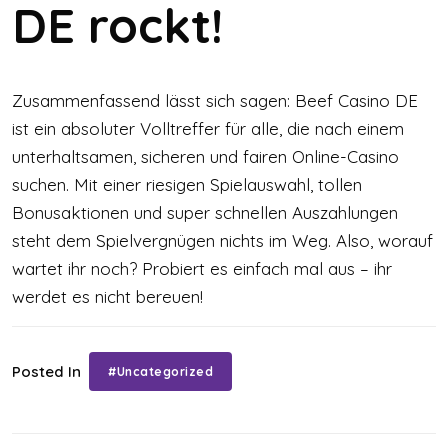
DE rockt!
Zusammenfassend lässt sich sagen: Beef Casino DE
ist ein absoluter Volltreffer für alle, die nach einem
unterhaltsamen, sicheren und fairen Online-Casino
suchen. Mit einer riesigen Spielauswahl, tollen
Bonusaktionen und super schnellen Auszahlungen
steht dem Spielvergnügen nichts im Weg. Also, worauf
wartet ihr noch? Probiert es einfach mal aus – ihr
werdet es nicht bereuen!
Posted In
#Uncategorized