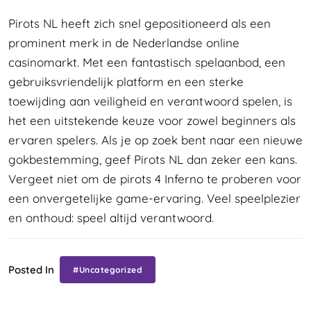
Pirots NL heeft zich snel gepositioneerd als een
prominent merk in de Nederlandse online
casinomarkt. Met een fantastisch spelaanbod, een
gebruiksvriendelijk platform en een sterke
toewijding aan veiligheid en verantwoord spelen, is
het een uitstekende keuze voor zowel beginners als
ervaren spelers. Als je op zoek bent naar een nieuwe
gokbestemming, geef Pirots NL dan zeker een kans.
Vergeet niet om de pirots 4 Inferno te proberen voor
een onvergetelijke game-ervaring. Veel speelplezier
en onthoud: speel altijd verantwoord.
Posted In
#Uncategorized