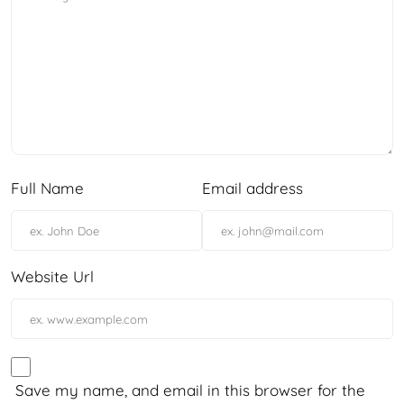
Full Name
Email address
Website Url
Save my name, and email in this browser for the