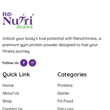
Unlock your body’s true potential with Renutrimass, a
premium gym protein powder designed to fuel your
fitness journey.
Follow Us
Quick Link
Categories
Home
Proteins
About Us
Gainer
Shop
Fit-Food
Contact Us
Fat-Loss