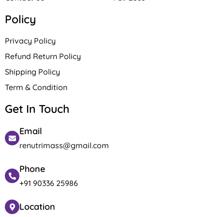
Policy
Privacy Policy
Refund Return Policy
Shipping Policy
Term & Condition
Get In Touch
Email
renutrimass@gmail.com
Phone
+91 90336 25986
Location