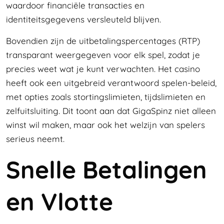
waardoor financiële transacties en
identiteitsgegevens versleuteld blijven.
Bovendien zijn de uitbetalingspercentages (RTP)
transparant weergegeven voor elk spel, zodat je
precies weet wat je kunt verwachten. Het casino
heeft ook een uitgebreid verantwoord spelen-beleid,
met opties zoals stortingslimieten, tijdslimieten en
zelfuitsluiting. Dit toont aan dat GigaSpinz niet alleen
winst wil maken, maar ook het welzijn van spelers
serieus neemt.
Snelle Betalingen
en Vlotte