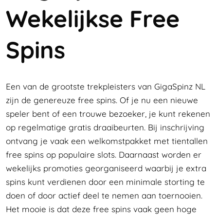
Wekelijkse Free
Spins
Een van de grootste trekpleisters van GigaSpinz NL
zijn de genereuze free spins. Of je nu een nieuwe
speler bent of een trouwe bezoeker, je kunt rekenen
op regelmatige gratis draaibeurten. Bij inschrijving
ontvang je vaak een welkomstpakket met tientallen
free spins op populaire slots. Daarnaast worden er
wekelijks promoties georganiseerd waarbij je extra
spins kunt verdienen door een minimale storting te
doen of door actief deel te nemen aan toernooien.
Het mooie is dat deze free spins vaak geen hoge