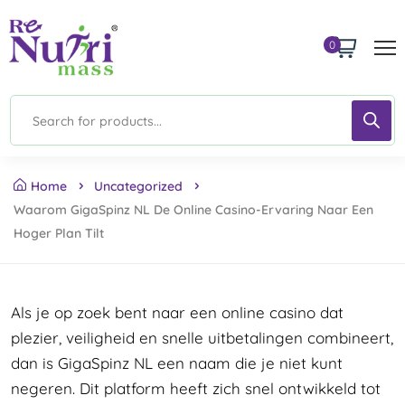
0
Home
Uncategorized
Waarom GigaSpinz NL De Online Casino-Ervaring Naar Een
Hoger Plan Tilt
Als je op zoek bent naar een online casino dat
plezier, veiligheid en snelle uitbetalingen combineert,
dan is GigaSpinz NL een naam die je niet kunt
negeren. Dit platform heeft zich snel ontwikkeld tot