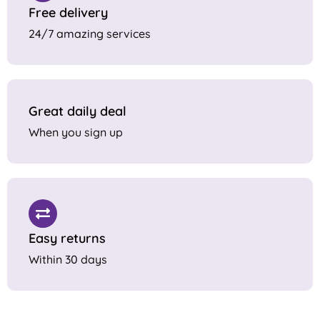
Free delivery
24/7 amazing services
Great daily deal
When you sign up
Easy returns
Within 30 days