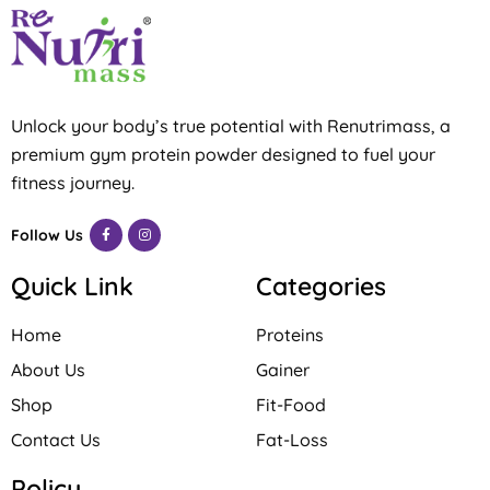
Unlock your body’s true potential with Renutrimass, a
premium gym protein powder designed to fuel your
fitness journey.
Follow Us
Quick Link
Categories
Home
Proteins
About Us
Gainer
Shop
Fit-Food
Contact Us
Fat-Loss
Policy