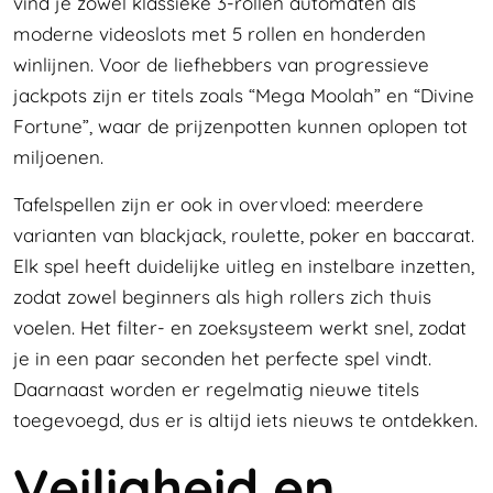
vind je zowel klassieke 3-rollen automaten als
moderne videoslots met 5 rollen en honderden
winlijnen. Voor de liefhebbers van progressieve
jackpots zijn er titels zoals “Mega Moolah” en “Divine
Fortune”, waar de prijzenpotten kunnen oplopen tot
miljoenen.
Tafelspellen zijn er ook in overvloed: meerdere
varianten van blackjack, roulette, poker en baccarat.
Elk spel heeft duidelijke uitleg en instelbare inzetten,
zodat zowel beginners als high rollers zich thuis
voelen. Het filter- en zoeksysteem werkt snel, zodat
je in een paar seconden het perfecte spel vindt.
Daarnaast worden er regelmatig nieuwe titels
toegevoegd, dus er is altijd iets nieuws te ontdekken.
Veiligheid en