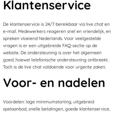
Klantenservice
De klantenservice is 24/7 bereikbaar via live chat en
e-mail. Medewerkers reageren snel en vriendelijk, en
spreken vloeiend Nederlands. Voor veelgestelde
vragen is er een uitgebreide FAQ-sectie op de
website. De ondersteuning is over het algemeen
goed, hoewel telefonische ondersteuning ontbreekt.
Toch is de live chat voldoende voor urgente zaken.
Voor- en nadelen
Voordelen: lage minimumstorting, uitgebreid
spelaanbod, snelle betalingen, goede klantenservice,