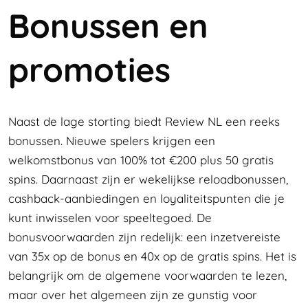
Bonussen en
promoties
Naast de lage storting biedt Review NL een reeks
bonussen. Nieuwe spelers krijgen een
welkomstbonus van 100% tot €200 plus 50 gratis
spins. Daarnaast zijn er wekelijkse reloadbonussen,
cashback-aanbiedingen en loyaliteitspunten die je
kunt inwisselen voor speeltegoed. De
bonusvoorwaarden zijn redelijk: een inzetvereiste
van 35x op de bonus en 40x op de gratis spins. Het is
belangrijk om de algemene voorwaarden te lezen,
maar over het algemeen zijn ze gunstig voor