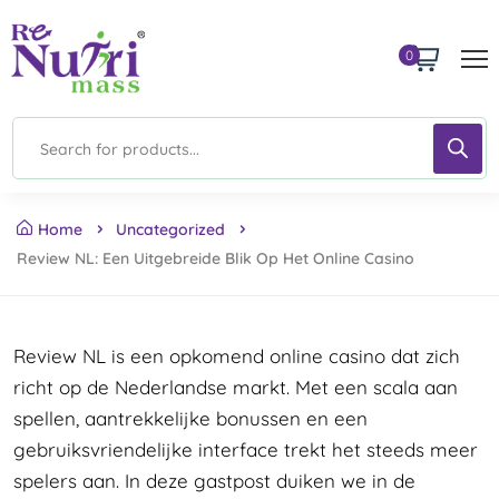
0
Home
Uncategorized
Review NL: Een Uitgebreide Blik Op Het Online Casino
Review NL is een opkomend online casino dat zich
richt op de Nederlandse markt. Met een scala aan
spellen, aantrekkelijke bonussen en een
gebruiksvriendelijke interface trekt het steeds meer
spelers aan. In deze gastpost duiken we in de