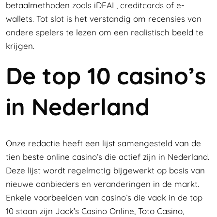
betaalmethoden zoals iDEAL, creditcards of e-
wallets. Tot slot is het verstandig om recensies van
andere spelers te lezen om een realistisch beeld te
krijgen.
De top 10 casino’s
in Nederland
Onze redactie heeft een lijst samengesteld van de
tien beste online casino’s die actief zijn in Nederland.
Deze lijst wordt regelmatig bijgewerkt op basis van
nieuwe aanbieders en veranderingen in de markt.
Enkele voorbeelden van casino’s die vaak in de top
10 staan zijn Jack’s Casino Online, Toto Casino,