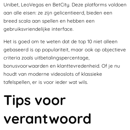
Unibet, LeoVegas en BetCity. Deze platforms voldoen
aan alle eisen: ze zijn gelicentieerd, bieden een
breed scala aan spellen en hebben een
gebruiksvriendelijke interface.
Het is goed om te weten dat de top 10 niet alleen
gebaseerd is op populariteit, maar ook op objectieve
criteria zoals uitbetalingspercentage,
bonusvoorwaarden en klanttevredenheid. Of je nu
houdt van moderne videoslots of klassieke
tafelspellen, er is voor ieder wat wils.
Tips voor
verantwoord