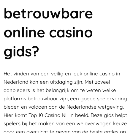
betrouwbare
online casino
gids?
Het vinden van een veilig en leuk online casino in
Nederland kan een uitdaging zijn. Met zoveel
aanbieders is het belangrijk om te weten welke
platforms betrouwbaar zijn, een goede spelervaring
bieden en voldoen aan de Nederlandse wetgeving.
Hier komt Top 10 Casino NL in beeld. Deze gids helpt
spelers bij het maken van een weloverwogen keuze
door een overzicht te geven van de beste opties op