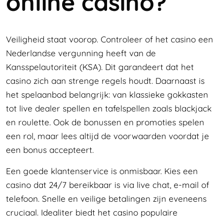
online casino?
Veiligheid staat voorop. Controleer of het casino een
Nederlandse vergunning heeft van de
Kansspelautoriteit (KSA). Dit garandeert dat het
casino zich aan strenge regels houdt. Daarnaast is
het spelaanbod belangrijk: van klassieke gokkasten
tot live dealer spellen en tafelspellen zoals blackjack
en roulette. Ook de bonussen en promoties spelen
een rol, maar lees altijd de voorwaarden voordat je
een bonus accepteert.
Een goede klantenservice is onmisbaar. Kies een
casino dat 24/7 bereikbaar is via live chat, e-mail of
telefoon. Snelle en veilige betalingen zijn eveneens
cruciaal. Idealiter biedt het casino populaire