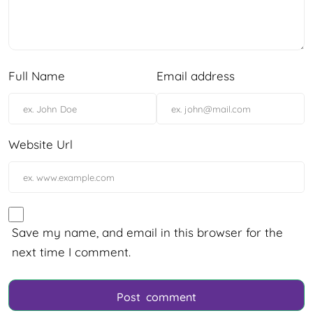
Full Name
Email address
Website Url
Save my name, and email in this browser for the
next time I comment.