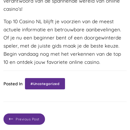
verantwoord van de spannende wereld van online
casino’s!
Top 10 Casino NL blijft je voorzien van de meest
actuele informatie en betrouwbare aanbevelingen.
Of je nu een beginner bent of een doorgewinterde
speler, met de juiste gids maak je de beste keuze.
Begin vandaag nog met het verkennen van de top
10 en ontdek jouw favoriete online casino.
Posted In
#Uncategorized
Previous Post