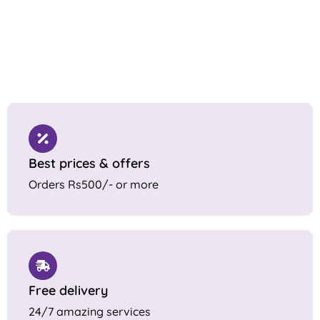
Best prices & offers
Orders Rs500/- or more
Free delivery
24/7 amazing services